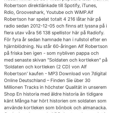
Robertson direktlänkade till Spotify, iTunes,
Rdio, Grooveshark, Youtube och WiMP.Alf
Robertson har spelat totalt 4 216 låtar här på
radio sedan 2012-12-05 och finns att lyssna på i
flera utav våra 56 138 spellistor här på Radiofy.
För fyra år sedan hamnade han i rullstol efter en
hjärnblödning. Nu står 60-åringen Alf Robertson
på friska ben igen - som nybliven pappa och
med senaste skivan "Soldaten och kortleken" på
'Soldaten och kortleken (2 CD) von Alf
Robertson' kaufen - MP3 Download von 7digital
Online Deutschland – Finden Sie über 30
Millionen Tracks in höchster Qualität in unserem
Shop En historia med äldre historia än tidigare
känt Många har hört historien om soldaten som
använde kortleken som bönbok och almanacka.